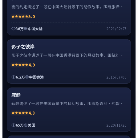
夜的约定讲述了一段在中国大陆背景下的动作故事，围绕张译饰
演的主角逐层展开，人物动机与命运转折相互牵引，节奏紧凑、
5.0
情绪克制。
36万
中国大陆
2021/02/27
悬疑
8:27
热
超清4K
影子之彼岸
影子之彼岸讲述了一段在中国香港背景下的悬疑故事，围绕刘德
华饰演的主角逐层展开，人物动机与命运转折相互牵引，节奏紧
4.9
凑、情绪克制。
6.2万
中国香港
2015/07/06
科幻
16:34
热
高清
寂静
寂静讲述了一段在美国背景下的科幻故事，围绕斯嘉丽·约翰逊
饰演的主角逐层展开，人物动机与命运转折相互牵引，节奏紧
4.8
凑、情绪克制。
65万
美国
2020/11/26
爱情
24:41