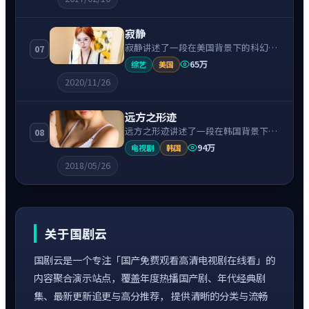
运转折相互牵引，节奏紧凑、情绪克
制。
寂静
寂静讲述了一段在美国背景下的科幻故
07
事，围绕斯嘉丽·约翰逊饰演的主角逐
65万
综艺
美国
层展开，人物动机与命运转折相互牵
2020/11/26
引，节奏紧凑、情绪克制。
远方之形迹
远方之形迹讲述了一段在韩国背景下的
08
冒险故事，围绕裴秀智饰演的主角逐层
94万
电视剧
韩国
展开，人物动机与命运转折相互牵引，
2018/05/26
节奏紧凑、情绪克制。
关于国剧云
国剧云是一个专注「国产免费观看高清电视剧在线看」的
内容聚合演示站点，覆盖年度热播国产剧、年代经典剧
集、最新更新追更与高分推荐， 提供清晰的分类与流畅