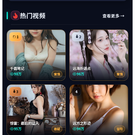
热门视频
查看更多 →
1
2
千面笔记
远海折返点
98万
96万
爱情
爱情
3
4
惊雷：最后的证人
远方之形迹
95万
94万
悬疑
冒险