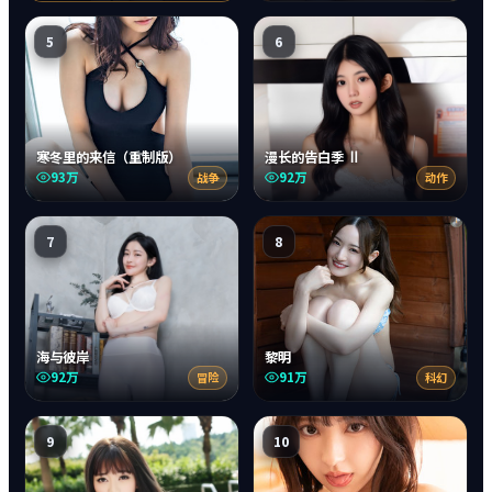
5
6
寒冬里的来信（重制版）
漫长的告白季 Ⅱ
93万
92万
战争
动作
7
8
海与彼岸
黎明
92万
91万
冒险
科幻
9
10