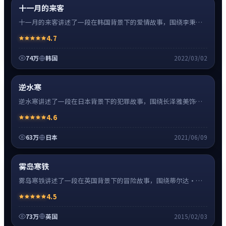
热
超清4K
十一月的来客
十一月的来客讲述了一段在韩国背景下的爱情故事，围绕李秉宪
饰演的主角逐层展开，人物动机与命运转折相互牵引，节奏紧
4.7
凑、情绪克制。
74万
韩国
2022/03/02
犯罪
32:48
热
超清4K
逆水寒
逆水寒讲述了一段在日本背景下的犯罪故事，围绕长泽雅美饰演
的主角逐层展开，人物动机与命运转折相互牵引，节奏紧凑、情
4.6
绪克制。
63万
日本
2021/06/09
冒险
0:55
热
超清4K
雾岛寒铁
雾岛寒铁讲述了一段在英国背景下的冒险故事，围绕蒂尔达·斯
文顿饰演的主角逐层展开，人物动机与命运转折相互牵引，节奏
4.5
紧凑、情绪克制。
73万
英国
2015/02/03