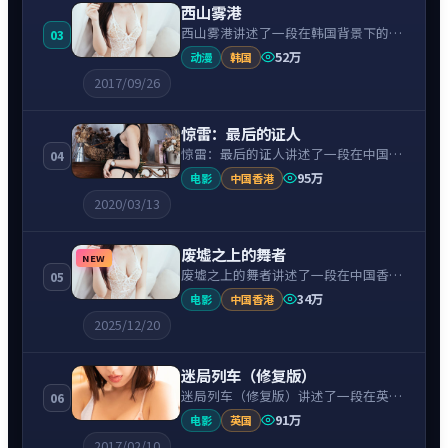
西山雾港
西山雾港讲述了一段在韩国背景下的爱
03
情故事，围绕韩孝周饰演的主角逐层展
52万
动漫
韩国
开，人物动机与命运转折相互牵引，节
2017/09/26
奏紧凑、情绪克制。
惊雷：最后的证人
惊雷：最后的证人讲述了一段在中国香
04
港背景下的悬疑故事，围绕林家栋饰演
95万
电影
中国香港
的主角逐层展开，人物动机与命运转折
2020/03/13
相互牵引，节奏紧凑、情绪克制。
废墟之上的舞者
NEW
废墟之上的舞者讲述了一段在中国香港
05
背景下的爱情故事，围绕林家栋饰演的
34万
电影
中国香港
主角逐层展开，人物动机与命运转折相
2025/12/20
互牵引，节奏紧凑、情绪克制。
迷局列车（修复版）
迷局列车（修复版）讲述了一段在英国
06
背景下的惊悚故事，围绕凯特·温斯莱
91万
电影
英国
特饰演的主角逐层展开，人物动机与命
2017/02/10