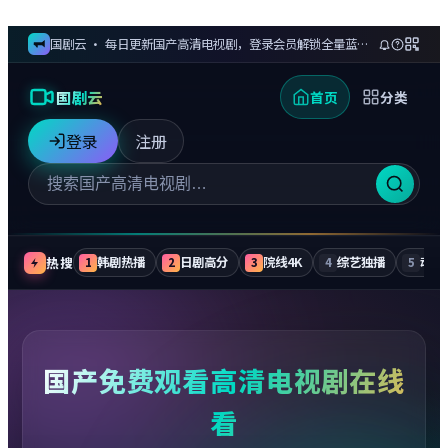
国剧云 · 每日更新国产高清电视剧，登录会员解锁全量蓝光剧集与无广告追更
国剧云
首页
分类
登录
注册
热搜
韩剧热播
日剧高分
院线4K
综艺独播
动漫
1
2
3
4
5
国产免费观看高清电视剧在线
看