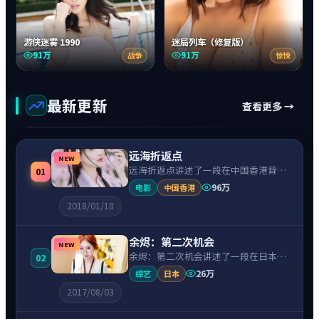
游侠迷雾 1990
迷局列车（修复版）
91万
91万
战争
惊悚
最新更新
查看更多 →
远海折返点
NEW
远海折返点讲述了一段在中国香港背景
01
下的爱情故事，围绕黄秋生饰演的主角
96万
电影
中国香港
逐层展开，人物动机与命运转折相互牵
2018/01/18
引，节奏紧凑、情绪克制。
余烬：第二次机会
NEW
余烬：第二次机会讲述了一段在日本背
02
景下的科幻故事，围绕阿部宽饰演的主
26万
综艺
日本
角逐层展开，人物动机与命运转折相互
2017/08/03
牵引，节奏紧凑、情绪克制。