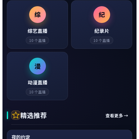
综
纪
综艺直播
纪录片
10
个直播
10
个直播
漫
动漫直播
10
个直播
精选推荐
查看更多 →
动作
0:20
热
超清4K
夜的约定